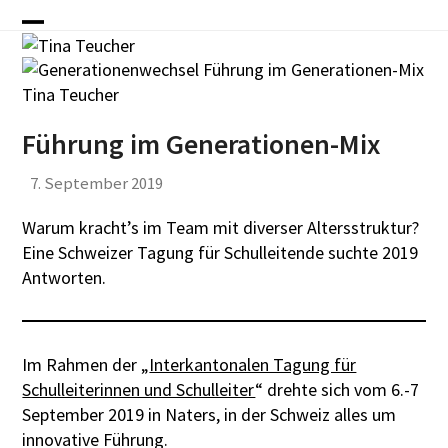
Skip
to
Open
Close
content
mobile
mobile
menu
menu
Führung im Generationen-Mix
7. September 2019
Warum kracht’s im Team mit diverser Altersstruktur?
Eine Schweizer Tagung für Schulleitende suchte 2019
Antworten.
Im Rahmen der „
Interkantonalen Tagung für
Schulleiterinnen und Schulleiter
“ drehte sich vom 6.-7
September 2019 in Naters, in der Schweiz alles um
innovative Führung.