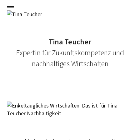
Skip
to
Open
Close
content
mobile
mobile
menu
menu
Tina Teucher
Expertin für Zukunftskompetenz und
nachhaltiges Wirtschaften