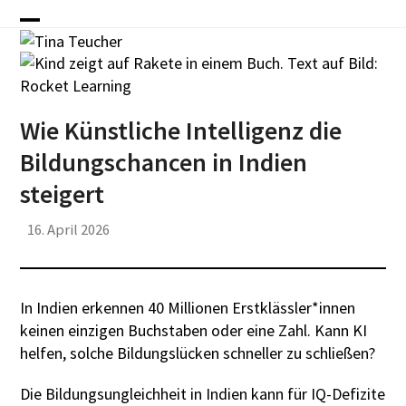
Skip
to
Open
Close
content
mobile
mobile
menu
menu
Wie Künstliche Intelligenz die
Bildungschancen in Indien
steigert
16. April 2026
In Indien erkennen 40 Millionen Erstklässler*innen
keinen einzigen Buchstaben oder eine Zahl. Kann KI
helfen, solche Bildungslücken schneller zu schließen?
Die Bildungsungleichheit in Indien kann für IQ-Defizite