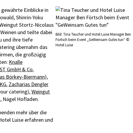
 gewährte Einblicke in
rowald, Shinrin-Yoku
-Weingut Stortz-Nicolaus
 Weinen und teilte dabei
Bild: Tina Teucher und Hotel Luise Manager Ben
 und ihre tiefe
Förtsch beim Event „GeWeinsam Gutes tun“ ©
Hotel Luise
Catering übernahm das
irmen, die großzügig
ten:
Knalle
ST GmbH & Co.
s Börkey-Biermann
),
 KG
,
Zacharias Dengler
our catering),
Weingut
), Nägel Hofladen.
henden mehr über die
tel Luise erfahren und