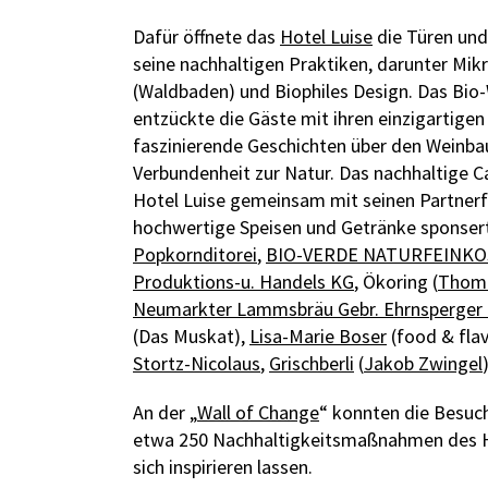
Dafür öffnete das
Hotel Luise
die Türen und
seine nachhaltigen Praktiken, darunter Mik
(Waldbaden) und Biophiles Design. Das Bio
entzückte die Gäste mit ihren einzigartigen
faszinierende Geschichten über den Weinbau
Verbundenheit zur Natur. Das nachhaltige 
Hotel Luise gemeinsam mit seinen Partnerf
hochwertige Speisen und Getränke sponser
Popkornditorei
,
BIO-VERDE NATURFEINKO
Produktions-u. Handels KG
, Ökoring (
Thoma
Neumarkter Lammsbräu Gebr. Ehrnsperger
(Das Muskat),
Lisa-Marie Boser
(food & flav
Stortz-Nicolaus
,
Grischberli
(
Jakob Zwingel
An der „
Wall of Change
“ konnten die Besuc
etwa 250 Nachhaltigkeitsmaßnahmen des Ho
sich inspirieren lassen.