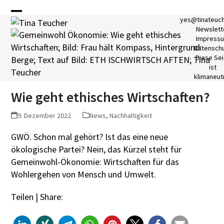
Skip
to
Open
Close
yes@tinateuc
Newslett
content
mobile
mobile
Impress
Datensch
menu
menu
Diese Sei
ist
klimaneutr
Wie geht ethisches Wirtschaften?
9. Dezember 2022
News
,
Nachhaltigkeit
GWÖ. Schon mal gehört? Ist das eine neue
ökologische Partei? Nein, das Kürzel steht für
Gemeinwohl-Ökonomie: Wirtschaften für das
Wohlergehen von Mensch und Umwelt.
Teilen | Share: