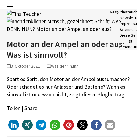
Skip
to
Open
Close
yes@tinateuc
Newslett
content
mobile
mobile
Impress
Datensch
menu
menu
Diese Sei
ist
Motor an der Ampel an oder aus:
klimaneutr
Was ist sinnvoll?
3. Oktober 2022
Was denn nun?
Spart es Sprit, den Motor an der Ampel auszumachen?
Oder schadet es nur Anlasser und Batterie? Wann es
sinnvoll ist und wann nicht, zeigt dieser Blogbeitrag.
Teilen | Share: