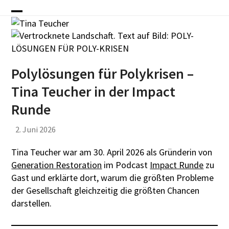
Skip
to
Open
Close
content
mobile
mobile
menu
menu
Polylösungen für Polykrisen –
Tina Teucher in der Impact
Runde
2. Juni 2026
Tina Teucher war am 30. April 2026 als Gründerin von
Generation Restoration
im Podcast
Impact Runde
zu
Gast und erklärte dort, warum die größten Probleme
der Gesellschaft gleichzeitig die größten Chancen
darstellen.