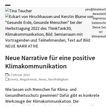
Skip
to
Open
Close
yes@tinateuc
Newslett
content
mobile
mobile
Impress
Datensch
menu
menu
Diese Sei
ist
klimaneutr
Neue Narrative für eine positive
Klimakommunikation
6. Februar 2023
Events
,
Megatrends
,
News
,
Nachhaltigkeit
Wie lassen sich Menschen für Klima- und
Gesundheitsschutz gewinnen? Dafür gibt es konkrete
Werkzeuge der
Klimakommunikation. Die