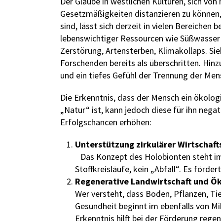
Der Glaube in westlichen Kulturen, sich v
Gesetzmäßigkeiten distanzieren zu können, 
sind, lässt sich derzeit in vielen Bereiche
lebenswichtiger Ressourcen wie Süßwasser
Zerstörung, Artensterben, Klimakollaps. Si
Forschenden bereits als überschritten. Hi
und ein tiefes Gefühl der Trennung der Men
Die Erkenntnis, dass der Mensch ein ökolo
„Natur“ ist, kann jedoch diese für ihn neg
Erfolgschancen erhöhen:
Unterstützung zirkulärer Wirtschaf
Das Konzept des Holobionten steht im 
Stoffkreisläufe, kein „Abfall“. Es förd
Regenerative Landwirtschaft und 
Wer versteht, dass Boden, Pflanzen, Ti
Gesundheit beginnt im ebenfalls von 
Erkenntnis hilft bei der Förderung rege