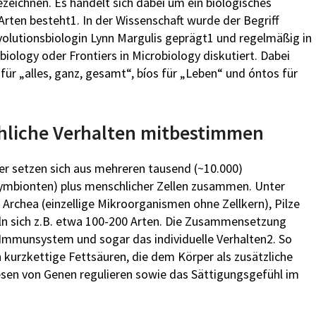
ichnen. Es handelt sich dabei um ein biologisches
 Arten besteht
1
. In der Wissenschaft wurde der Begriff
olutionsbiologin Lynn Margulis geprägt
1
und regelmäßig in
iology oder Frontiers in Microbiology diskutiert. Dabei
für „alles, ganz, gesamt“, bíos für „Leben“ und óntos für
hliche Verhalten mitbestimmen
er setzen sich aus mehreren tausend (~10.000)
 Symbionten) plus menschlicher Zellen zusammen. Unter
 Archea (einzellige Mikroorganismen ohne Zellkern), Pilze
n sich z.B. etwa 100-200 Arten. Die Zusammensetzung
Immunsystem und sogar das individuelle Verhalten
2
. So
 kurzkettige Fettsäuren, die dem Körper als zusätzliche
sen von Genen regulieren sowie das Sättigungsgefühl im