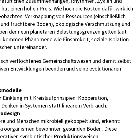
on natürlichen Zusammenhängen, Rhythmen, Zyklen und
hat einen hohen Preis. Wie hoch die Kosten dafür wirklich
n beobachten: Verknappung von Ressourcen (einschließlich
 und fruchtbare Böden), ökologische Verschmutzung und
eben der neun planetaren Belastungsgrenzen gelten laut
nzu kommen Phänomene wie Einsamkeit, soziale Isolation
schen untereinander.
gisch verflochtenes Gemeinschaftswesen und damit selbst
ativen Entwicklungen beenden und seine evolutionären
tsmodelle
Einklang mit Kreislaufprinzipien: Kooperation,
ert Denken in Systemen statt linearem Verbrauch.
Ökodesign
ere und Menschen mikrobiell gekoppelt sind, erkennt:
Mikroorganismen bewohnten gesunden Boden. Diese
nerativer, symbiotischer Produktionsweisen.