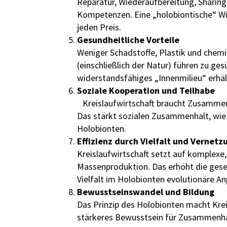
Reparatur, Wiederaufbereitung, Sharin
Kompetenzen. Eine „holobiontische“ Wi
jeden Preis.
Gesundheitliche Vorteile
Weniger Schadstoffe, Plastik und che
(einschließlich der Natur) führen zu g
widerstandsfähiges „Innenmilieu“ erhä
Soziale Kooperation und Teilhabe
Kreislaufwirtschaft braucht Zusammen
Das stärkt sozialen Zusammenhalt, wi
Holobionten.
Effizienz durch Vielfalt und Vernetz
Kreislaufwirtschaft setzt auf komplexe
Massenproduktion. Das erhöht die gesel
Vielfalt im Holobionten evolutionäre A
Bewusstseinswandel und Bildung
Das Prinzip des Holobionten macht Krei
stärkeres Bewusstsein für Zusammenhä