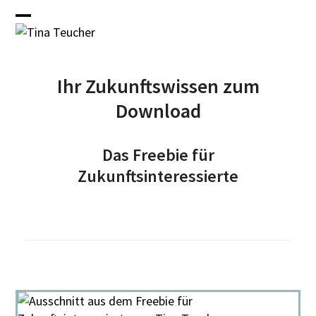
Skip
to
Open
Close
content
mobile
mobile
menu
menu
Ihr Zukunftswissen zum
Download
Das Freebie für
Zukunftsinteressierte